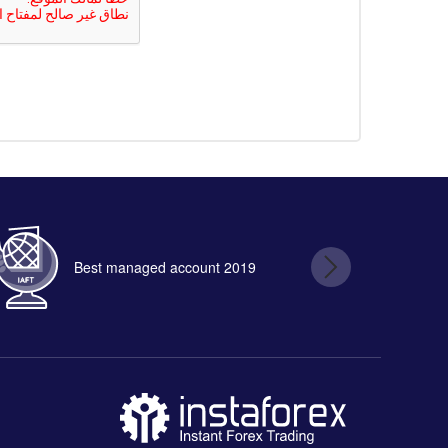
Best managed account 2019
B