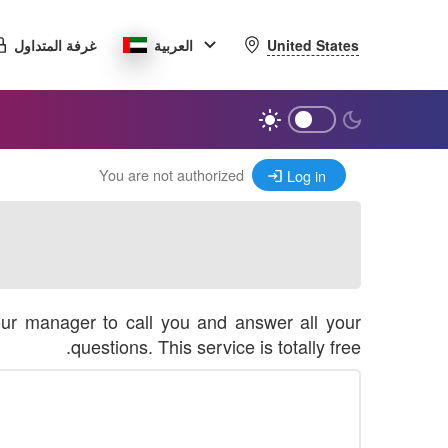
United States
العربية
غرفة المتداول
You are not authorized
Log in
our manager to call you and answer all your
questions. This service is totally free.