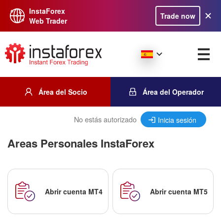
InstaForex
Trade now
Web Trader
Área del Socio
Área del Operador
No estás autorizado
Inicia sesión
Areas Personales InstaForex
Abrir cuenta MT4
Abrir cuenta MT5